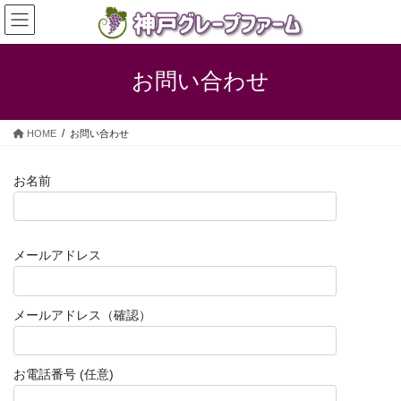
コ
ナ
ン
ビ
テ
ゲ
ン
ー
お問い合わせ
ツ
シ
へ
ョ
ス
ン
HOME
お問い合わせ
キ
に
ッ
移
プ
動
お名前
メールアドレス
メールアドレス（確認）
お電話番号 (任意)